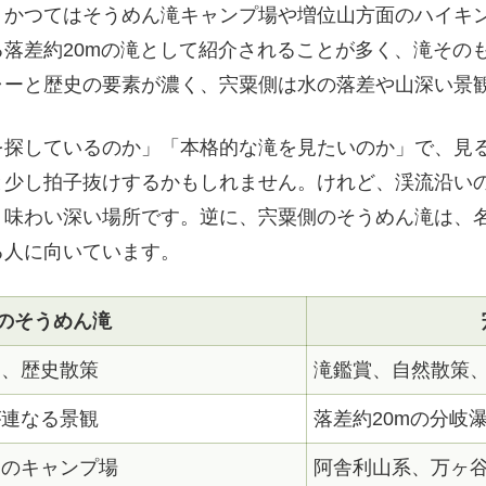
、かつてはそうめん滝キャンプ場や増位山方面のハイキ
落差約20mの滝として紹介されることが多く、滝その
ャーと歴史の要素が濃く、宍粟側は水の落差や山深い景
を探しているのか」「本格的な滝を見たいのか」で、見
と少し拍子抜けするかもしれません。けれど、渓流沿い
り味わい深い場所です。逆に、宍粟側のそうめん滝は、
る人に向いています。
のそうめん滝
察、歴史散策
滝鑑賞、自然散策
が連なる景観
落差約20mの分岐
てのキャンプ場
阿舎利山系、万ヶ谷