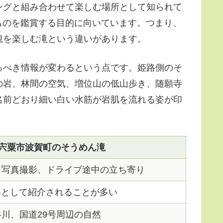
ングと組み合わせて楽しむ場所として知られて
ものを鑑賞する目的に向いています。つまり、
観を楽しむ滝という違いがあります。
るべき情報が変わる
という点です。姫路側のそ
の岩、林間の空気、増位山の低山歩き、随願寺
名前どおり細い白い水筋が岩肌を流れる姿が印
宍粟市波賀町のそうめん滝
、写真撮影、ドライブ途中の立ち寄り
瀑として紹介されることが多い
川、国道29号周辺の自然