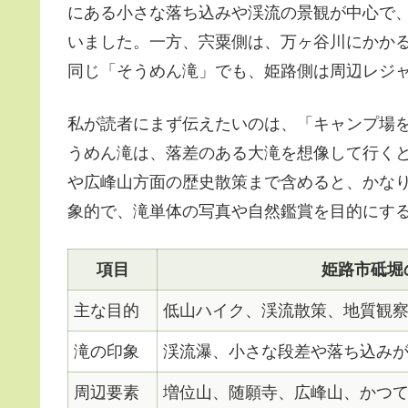
にある小さな落ち込みや渓流の景観が中心で
いました。一方、宍粟側は、万ヶ谷川にかかる
同じ「そうめん滝」でも、姫路側は周辺レジ
私が読者にまず伝えたいのは、
「キャンプ場
うめん滝は、落差のある大滝を想像して行く
や広峰山方面の歴史散策まで含めると、かな
象的で、滝単体の写真や自然鑑賞を目的にす
項目
姫路市砥堀
主な目的
低山ハイク、渓流散策、地質観
滝の印象
渓流瀑、小さな段差や落ち込み
周辺要素
増位山、随願寺、広峰山、かつ