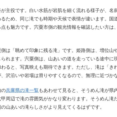
姿が主役です。白い水筋が岩肌を細く流れる様子が、名
るため、同じ滝でも時期や天候で表情が違います。国道
る点も魅力です。宍粟市側の観光情報を確認したい方は
粟側は「眺めて印象に残る滝」です。姫路側は、増位山
じられます。宍粟側は、山あいの道を走っている途中に
加わると、写真映えも期待できます。ただし、滝は「き
が、沢沿いや岩場は滑りやすくなるので、無理に近づか
内の
兵庫県の滝一覧
もあわせて見ると、そうめん滝が県
六甲周辺で滝の雰囲気がかなり変わります。そうめん滝
側の山あいの滝らしさがより見えてくるはずです。