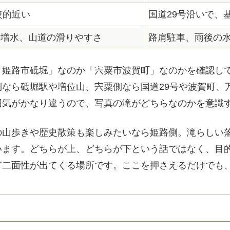
較的近い
国道29号沿いで、
の増水、山道の滑りやすさ
路肩駐車、雨後の
「姫路市砥堀」なのか「宍粟市波賀町」なのかを確認し
なら砥堀駅や増位山、宍粟側なら国道29号や波賀町、
囲気がかなり違うので、写真の滝がどちらなのかを意識
の山歩きや歴史散策も楽しみたいなら姫路側。滝らしい
います。どちらが上、どちらが下という話ではなく、目
ど二面性が出てくる場所です。ここを押さえるだけでも