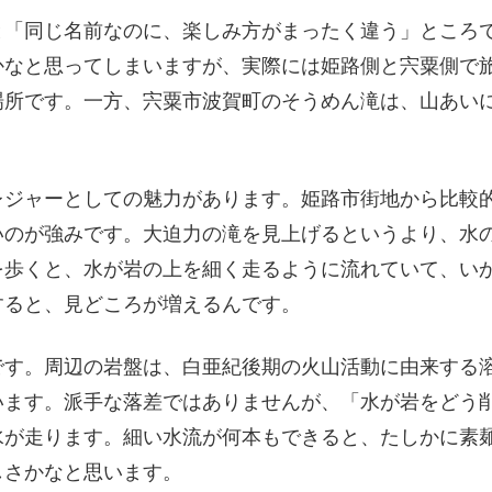
と「同じ名前なのに、楽しみ方がまったく違う」ところ
かなと思ってしまいますが、実際には姫路側と宍粟側で
場所です。一方、宍粟市波賀町のそうめん滝は、山あい
レジャーとしての魅力があります。姫路市街地から比較
いのが強みです。大迫力の滝を見上げるというより、
水
を歩くと、水が岩の上を細く走るように流れていて、い
すると、見どころが増えるんです。
です。周辺の岩盤は、白亜紀後期の火山活動に由来する
います。派手な落差ではありませんが、「水が岩をどう
水が走ります。細い水流が何本もできると、たしかに素
しさかなと思います。