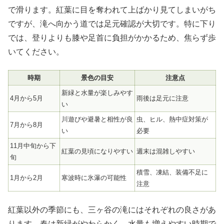
で滑ります。紅葉に目を奪われて上ばかり見てしまいがち
ですが、滝へ向かう道では足元確認が大切です。特に下り
では、登りよりも膝や足首に負担がかかるため、焦らず歩
いてください。
時期
景色の目安
注意点
新緑と水量が楽しみやす
4月から5月
雨後は足元に注意
い
川遊びや避暑と相性が良
虫、ヒル、熱中症対策が
7月から8月
い
必要
11月中旬から下
紅葉の見頃になりやすい
週末は混雑しやすい
旬
積雪、凍結、装備不足に
1月から2月
寒波時に氷瀑の可能性
注意
紅葉以外の季節にも、三ヶ谷の滝にはそれぞれの良さがあ
ります。春は新緑がやわらかく、水量も増えやすい時期で