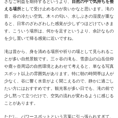
さなご利益を期待するというより、
自然の中で気持ちを整
える場所
として受け止めるのが良いかなと思います。滝の
音、谷の冷たい空気、木々の匂い、水しぶきの湿度が重な
ると、日常のざわざわした感覚が少しずつほどけていきま
す。こういう場所は、何かを足すというより、余計なもの
を少し置いて帰る感覚に近いですね。
滝は昔から、身を清める場所や祈りの場として見られるこ
とが多い自然景観です。三ヶ谷の滝も、雪彦山の山岳信仰
や鹿ヶ壺周辺の自然環境とあわせて考えると、単なる写真
スポット以上の雰囲気があります。特に朝の時間帯は人が
少なく、谷に響く水音がよく聞こえるので、静かに過ごし
たい方にはおすすめです。観光客が多い日でも、滝の前で
少し黙って立つだけで、空気の流れが変わるように感じる
ことがあります。
ただし、パワースポットという言葉に引っ張られすぎて、