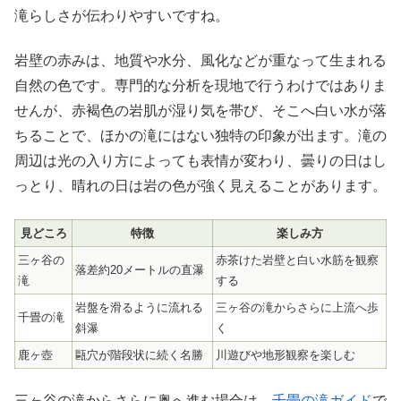
滝らしさが伝わりやすいですね。
岩壁の赤みは、地質や水分、風化などが重なって生まれる
自然の色です。専門的な分析を現地で行うわけではありま
せんが、赤褐色の岩肌が湿り気を帯び、そこへ白い水が落
ちることで、ほかの滝にはない独特の印象が出ます。滝の
周辺は光の入り方によっても表情が変わり、曇りの日はし
っとり、晴れの日は岩の色が強く見えることがあります。
見どころ
特徴
楽しみ方
三ヶ谷の
赤茶けた岩壁と白い水筋を観察
落差約20メートルの直瀑
滝
する
岩盤を滑るように流れる
三ヶ谷の滝からさらに上流へ歩
千畳の滝
斜瀑
く
鹿ヶ壺
甌穴が階段状に続く名勝
川遊びや地形観察を楽しむ
三ヶ谷の滝からさらに奥へ進む場合は、
千畳の滝ガイド
で