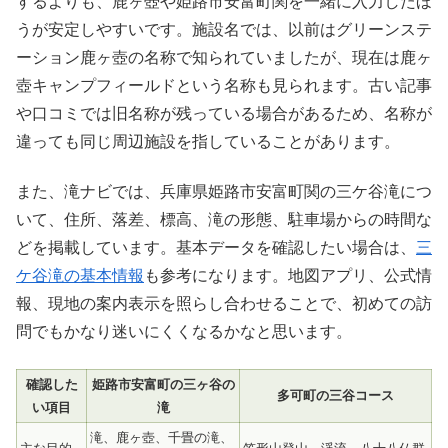
するよりも、鹿ヶ壺や姫路市安富町関を一緒に入力したほ
うが安定しやすいです。施設名では、以前はグリーンステ
ーション鹿ヶ壺の名称で知られていましたが、現在は鹿ヶ
壺キャンプフィールドという名称も見られます。古い記事
や口コミでは旧名称が残っている場合があるため、名称が
違っても同じ周辺施設を指していることがあります。
また、滝ナビでは、兵庫県姫路市安富町関の三ケ谷滝につ
いて、住所、落差、標高、滝の形態、駐車場からの時間な
どを掲載しています。基本データを確認したい場合は、
三
ケ谷滝の基本情報
も参考になります。地図アプリ、公式情
報、現地の案内表示を照らし合わせることで、初めての訪
問でもかなり迷いにくくなるかなと思います。
確認した
姫路市安富町の三ヶ谷の
多可町の三谷コース
い項目
滝
滝、鹿ヶ壺、千畳の滝、