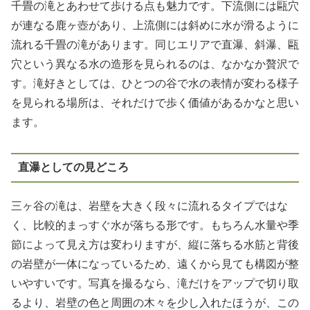
千畳の滝とあわせて歩ける点も魅力です。下流側には甌穴
が連なる鹿ヶ壺があり、上流側には斜めに水が滑るように
流れる千畳の滝があります。同じエリアで直瀑、斜瀑、甌
穴という異なる水の造形を見られるのは、なかなか贅沢で
す。滝好きとしては、ひとつの谷で水の表情が変わる様子
を見られる場所は、それだけで歩く価値があるかなと思い
ます。
直瀑としての見どころ
三ヶ谷の滝は、岩壁を大きく段々に流れるタイプではな
く、比較的まっすぐ水が落ちる形です。もちろん水量や季
節によって見え方は変わりますが、縦に落ちる水筋と背後
の岩壁が一体になっているため、遠くから見ても構図が整
いやすいです。写真を撮るなら、滝だけをアップで切り取
るより、岩壁の色と周囲の木々を少し入れたほうが、この