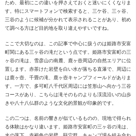
ため、最初にこの違いを押さえておくと迷いにくくなりま
す。特にスマートフォンで検索すると、三ケ谷、三ヶ谷、
三谷のように候補が分かれて表示されることがあり、初め
て調べる方ほど目的地を取り違えやすいですね。
ここで大切なのは、
この記事で中心に扱うのは姫路市安富
町関にある三ヶ谷の滝
だという点です。姫路市安富町の三
ヶ谷の滝は、雪彦山の南麓、鹿ヶ壺周辺の自然エリアに位
置します。赤茶けた岩壁を白い水が落ちる直瀑で、周辺に
は鹿ヶ壺、千畳の滝、鹿ヶ壺キャンプフィールドがありま
す。一方で、多可町八千代区周辺には笠形山へ向かう三谷
コースがあり、こちらは滝そのものよりも渓流沿いの山歩
きや八十八仏群のような文化的景観が印象的です。
この二つは、名前の響きが似ているものの、現地で得られ
る体験はかなり違います。姫路市安富町の三ヶ谷の滝は、
水の落下、赤褐色の岩壁、甌穴群、キャンプ場を組み合わ