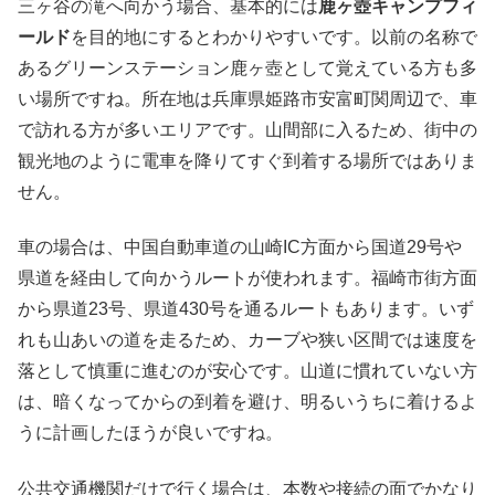
三ヶ谷の滝へ向かう場合、基本的には
鹿ヶ壺キャンプフィ
ールド
を目的地にするとわかりやすいです。以前の名称で
あるグリーンステーション鹿ヶ壺として覚えている方も多
い場所ですね。所在地は兵庫県姫路市安富町関周辺で、車
で訪れる方が多いエリアです。山間部に入るため、街中の
観光地のように電車を降りてすぐ到着する場所ではありま
せん。
車の場合は、中国自動車道の山崎IC方面から国道29号や
県道を経由して向かうルートが使われます。福崎市街方面
から県道23号、県道430号を通るルートもあります。いず
れも山あいの道を走るため、カーブや狭い区間では速度を
落として慎重に進むのが安心です。山道に慣れていない方
は、暗くなってからの到着を避け、明るいうちに着けるよ
うに計画したほうが良いですね。
公共交通機関だけで行く場合は、本数や接続の面でかなり