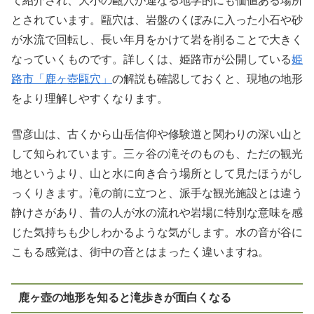
て紹介され、大小の甌穴が連なる地学的にも価値ある場所
とされています。甌穴は、岩盤のくぼみに入った小石や砂
が水流で回転し、長い年月をかけて岩を削ることで大きく
なっていくものです。詳しくは、姫路市が公開している
姫
路市「鹿ヶ壺甌穴」
の解説も確認しておくと、現地の地形
をより理解しやすくなります。
雪彦山は、古くから山岳信仰や修験道と関わりの深い山と
して知られています。三ヶ谷の滝そのものも、ただの観光
地というより、山と水に向き合う場所として見たほうがし
っくりきます。滝の前に立つと、派手な観光施設とは違う
静けさがあり、昔の人が水の流れや岩場に特別な意味を感
じた気持ちも少しわかるような気がします。水の音が谷に
こもる感覚は、街中の音とはまったく違いますね。
鹿ヶ壺の地形を知ると滝歩きが面白くなる