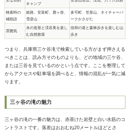
主な目的
笠形山登山、渓流、八十八仏群
キャンプ
検索時の
姫路、安富町、鹿ヶ壺、
多可町、笠形山、ネイチャーパ
補助語
雪彦山
ークかさがた
水の造形と渓谷美を楽し
信仰の道と森林歩きを楽しむ山
雰囲気
む自然散策
歩き
つまり、兵庫県三ケ谷滝で検索している方がまず押さえる
べきことは、読み方そのものよりも、どの地域の三ケ谷、
または三谷を見ているのかという点です。ここを整理して
からアクセスや駐車場を調べると、情報の混乱が一気に減
ります。
三ヶ谷の滝の魅力
三ヶ谷の滝の一番の魅力は、
赤茶けた岩壁と白い水筋のコ
ントラスト
です。落差はおおむね20メートルほどとさ