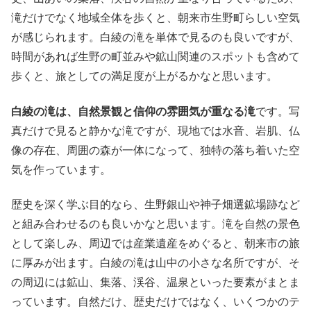
滝だけでなく地域全体を歩くと、朝来市生野町らしい空気
が感じられます。白綾の滝を単体で見るのも良いですが、
時間があれば生野の町並みや鉱山関連のスポットも含めて
歩くと、旅としての満足度が上がるかなと思います。
白綾の滝は、自然景観と信仰の雰囲気が重なる滝
です。写
真だけで見ると静かな滝ですが、現地では水音、岩肌、仏
像の存在、周囲の森が一体になって、独特の落ち着いた空
気を作っています。
歴史を深く学ぶ目的なら、生野銀山や神子畑選鉱場跡など
と組み合わせるのも良いかなと思います。滝を自然の景色
として楽しみ、周辺では産業遺産をめぐると、朝来市の旅
に厚みが出ます。白綾の滝は山中の小さな名所ですが、そ
の周辺には鉱山、集落、渓谷、温泉といった要素がまとま
っています。自然だけ、歴史だけではなく、いくつかのテ