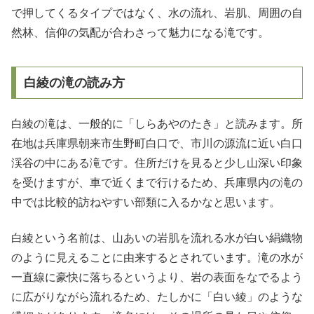
で押してくるタイプではなく、水の流れ、岩肌、周囲の自
然林、信仰の気配が合わさって魅力になる滝です。
白綾の滝の読み方
白綾の滝は、一般的に「しらあやのたき」と読みます。所
在地は兵庫県朝来市生野町白口で、市川の源流に近い白口
渓谷の中にある滝です。住所だけを見ると少し山深い印象
を受けますが、車で近くまで行けるため、兵庫県内の滝の
中では比較的訪ねやすい部類に入るかなと思います。
白綾という名前は、山あいの岩肌を流れる水が白い絹織物
のように見えることに由来するとされています。滝の水が
一直線に豪快に落ちるというより、岩の表面をなでるよう
に広がりながら流れるため、たしかに「白い綾」のような