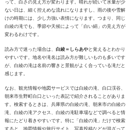
って、白さの見え方が変わります。晴れが続いて水量が少
ない日は、細く控えめな流れになりますし、雨の後や雪解
けの時期には、少し力強い表情になります。つまり、同じ
白綾の滝でも、季節や天候によって「白い絹」の見え方が
変わるわけです。
読み方で迷った場合は、
白綾＝しらあや
と覚えるとわかり
やすいです。地名や滝名は読み方が難しいものも多いです
が、白綾の滝は名前の響きと景観がよく合っている滝だと
感じます。
なお、観光情報や地図サービスでは白綾の滝、白口渓谷、
朝来市生野町白口といった表記で紹介されることがありま
す。検索するときは、兵庫県の白綾の滝、朝来市の白綾の
滝、白綾の滝アクセス、白綾の滝駐車場などで調べると情
報にたどり着きやすいです。特に「白綾の滝」だけで検索
すると、地図情報や旅行サイト、写真投稿などが混ざって