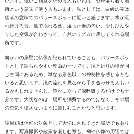
います。強いご利益を求める人もいれば、心が落ち着く場
所という意味で使う人もいます。私としては、白綾の滝は
後者の意味でのパワースポットに近いと感じます。水が流
れ続ける音、風で揺れる葉、湿った岩の匂い、少しひんや
りした空気が合わさって、自然のリズムに戻してくれる場
所です。
向かいの岸壁に仏像が祀られていることも、パワースポッ
トとして語られやすい理由の一つです。滝と祈りの場が同
じ空間にあるため、単なる景色以上の神秘性を感じる方も
いると思います。滝の流れを見ながら手を合わせる人もい
るかもしれませんし、静かに立って深呼吸するだけでも十
分です。大切なのは、場所を消費するのではなく、その場
の空気を壊さないように楽しむことかなと思います。
滝周辺は信仰の対象として大切にされてきた場所でもあり
ます。写真撮影や散策を楽しむ際も、祠や仏像の周辺では