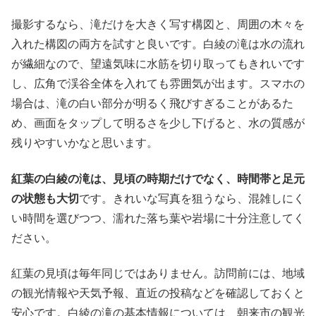
撮影するなら、滝だけを大きく写す構図と、周囲の木々を
入れた構図の両方を試すと良いです。白綾の滝は水の流れ
が繊細なので、望遠気味に水筋を切り取ってもきれいです
し、広角で渓谷全体を入れても雰囲気が出ます。スマホの
場合は、滝の白い部分が明るく飛びすぎることがあるた
め、画面をタップして明るさを少し下げると、水の質感が
残りやすいかなと思います。
紅葉の白綾の滝は、見頃の時期だけでなく、時間帯と足元
の状態も大切
です。きれいな写真を狙うなら、混雑しにく
い時間を選びつつ、濡れた落ち葉や岩場に十分注意してく
ださい。
紅葉の見頃は毎年同じではありません。訪問前には、地域
の観光情報や天気予報、直近の投稿などを確認しておくと
安心です。白綾の滝の基本情報については、朝来市の観光