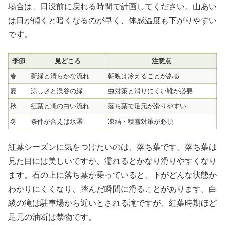
場合は、日没前に戻れる時間で計画してください。山あい
は日が傾くと暗くなるのが早く、体感温度も下がりやすい
です。
季節
見どころ
注意点
春
新緑と清らかな流れ
朝晩は冷えることがある
夏
涼しさと渓谷の緑
虫対策と滑りにくい靴が必要
秋
紅葉と滝の白い流れ
落ち葉で足元が滑りやすい
冬
条件が合えば氷瀑
凍結・積雪対策が必須
紅葉シーズンに気をつけたいのは、落ち葉です。落ち葉は
見た目には美しいですが、濡れるとかなり滑りやすくなり
ます。石の上に落ち葉が乗っていると、下がどんな状態か
わかりにくくなり、踏んだ瞬間に滑ることがあります。白
綾の滝は駐車場から近いとされる滝ですが、紅葉時期ほど
足元の油断は禁物です。