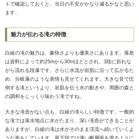
トで確認しておくと、当日の不安がかなり減るかなと思い
ます。
魅力が伝わる滝の特徴
白綾の滝の魅力は、豪快さよりも優美さにあります。落差
は資料によって約25mから30mほどとされ、3段に折れな
がら流れる段瀑です。さらに水流が岩肌に沿って広がるた
め、分岐瀑のような表情も見せてくれます。大きな音で圧
倒する滝というより、岩肌を伝う水の動きや、周囲の森と
の調和をじっくり味わう滝ですね。
大きな滝壺がない点も、白綾の滝らしい特徴です。一般的
な滝では落水地点に水がたまり、深い滝壺ができることが
ありますが、白綾の滝は水がそのまま渓流へ続いていくよ
うな形をしています。最下段では薄い断層面を滑るように