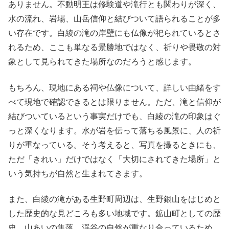
ありません。不動明王は修験道や滝行とも関わりが深く、
水の流れ、岩場、山岳信仰と結びついて語られることが多
い存在です。白綾の滝の岸壁にも仏像が祀られているとさ
れるため、ここも単なる景勝地ではなく、祈りや畏敬の対
象として見られてきた場所なのだろうと感じます。
もちろん、現地にある祠や仏像について、詳しい由緒をす
べて現地で確認できるとは限りません。ただ、滝と信仰が
結びついているという事実だけでも、白綾の滝の印象はぐ
っと深くなります。水が岩を伝って落ちる風景に、人の祈
りが重なっている。そう考えると、写真を撮るときにも、
ただ「きれい」だけではなく「大切にされてきた場所」と
いう気持ちが自然と生まれてきます。
また、白綾の滝がある生野町周辺は、生野銀山をはじめと
した歴史的な見どころも多い地域です。鉱山町としての歴
史、山あいの集落、渓谷の自然が重なり合っているため、