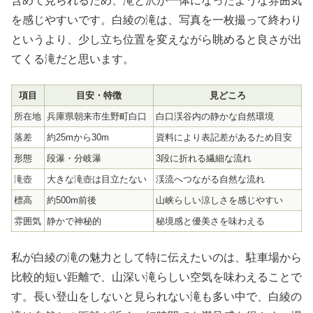
含めて見られるため、滝と沢が一体になったような雰囲気
を感じやすいです。白綾の滝は、写真を一枚撮って終わり
というより、少し立ち位置を変えながら眺めると良さが出
てくる滝だと思います。
項目
目安・特徴
見どころ
所在地
兵庫県朝来市生野町白口
白口渓谷内の静かな自然環境
落差
約25mから30m
資料により表記差があるため目安
形態
段瀑・分岐瀑
3段に折れる繊細な流れ
滝壺
大きな滝壺は目立たない
渓流へつながる自然な流れ
標高
約500m前後
山峡らしい涼しさを感じやすい
雰囲気
静かで神秘的
秘境感と優美さを味わえる
私が白綾の滝の魅力として特に伝えたいのは、
駐車場から
比較的短い距離で、山深い滝らしい空気を味わえること
で
す。長い登山をしないと見られない滝も多い中で、白綾の