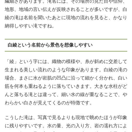
繊細さがあります。滝名には、その場所の見た目や信仰、
地形、地域の言い伝えが反映されることが多いですが、白
綾の滝は名前を聞いたあとに現地の流れを見ると、かなり
納得しやすい滝ですね。
白綾という名前から景色を想像しやすい
「綾」という字には、織物の模様や、糸が斜めに交差して
生まれる美しい流れのような印象があります。白綾の滝の
場合、まさに水が岩肌の凹凸に沿って細かく分かれ、白い
筋を何本も重ねるように落ちていきます。大きな水柱がど
んと落ちる滝とは違って、細い水の線が重なることで、や
わらかい白さが見えてくるのが特徴です。
こうした滝は、写真で見るよりも現地で眺めたほうが印象
に残りやすいです。水の量、光の入り方、岩の濡れ方によ