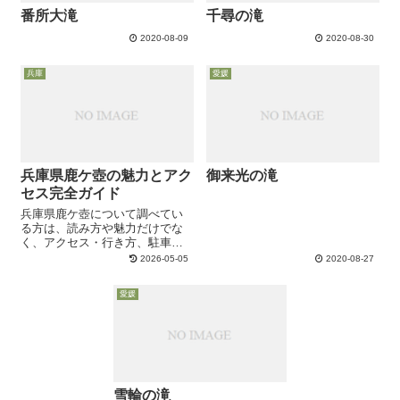
番所大滝
千尋の滝
2020-08-09
2020-08-30
兵庫
愛媛
兵庫県鹿ケ壺の魅力とアク
御来光の滝
セス完全ガイド
兵庫県鹿ケ壺について調べてい
る方は、読み方や魅力だけでな
く、アクセス・行き方、駐車
場、駐車場からの所要時間、遊
2026-05-05
2020-08-27
歩道の難易度、紅葉の見頃、キ
ャンプ場の予約、ライブカメラ
愛媛
の有無、パワースポットとして
の雰囲気、口コミでよく言われ
る注意点まで、まと...
雪輪の滝