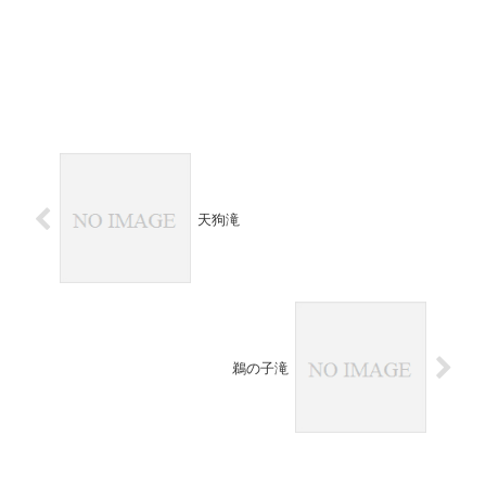
天狗滝
鵜の子滝