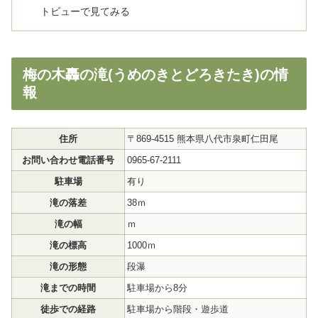
トビューで見てみる
梅の木轟の滝(うめのきとどろきたき)の情
報
住所
〒869-4515 熊本県八代市泉町仁田尾
お問い合わせ電話番号
0965-67-2111
駐車場
有り
滝の落差
38ｍ
滝の幅
ｍ
滝の標高
1000ｍ
滝の形態
段瀑
滝までの時間
駐車場から8分
徒歩での経路
駐車場から階段・遊歩道