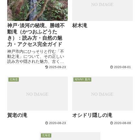
て知りたいのではないかな...
神戸･淡河の秘境、勝雄不
材木滝
動滝（かつおふどうた
き）：読み方・自然の魅
力・アクセス完全ガイド
神戸市内にひっそりと佇む「不
動之滝」について、その正しい
読み方や隠された魅力、古くか
らの歴史をご存知でしょうか。
2025-09-23
2020-08-01
この記事では、滝への詳しいア
クセス・行き方から駐車場の情
北海道
滝NAVI 案内
報、駐車場からの所要時間や遊
歩道の状態に至るまで、訪問前
に知りたい情報を...
賀老の滝
オシドリ隠しの滝
2020-08-23
2020-08-09
北海道