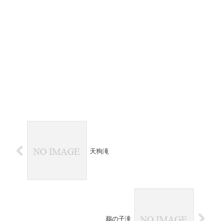
天狗滝
鵜の子滝