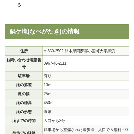
る
鍋ケ滝(なべがたき)の情報
住所
〒869-2502 熊本県阿蘇郡小国町大字黒渕
お問い合わせ電話番
0967-46-2111
号
駐車場
有り
滝の落差
10ｍ
滝の幅
25ｍ
滝の標高
450ｍ
滝の形態
直瀑
滝までの時間
入口から3分
駐車場から整備された遊歩道。入口で入場料200
徒歩での経路