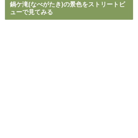
鍋ケ滝(なべがたき)の景色をストリートビ
ューで見てみる