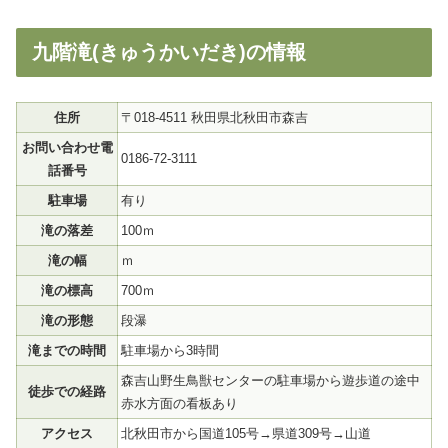
九階滝(きゅうかいだき)の情報
住所
〒018-4511 秋田県北秋田市森吉
お問い合わせ電
0186-72-3111
話番号
駐車場
有り
滝の落差
100ｍ
滝の幅
ｍ
滝の標高
700ｍ
滝の形態
段瀑
滝までの時間
駐車場から3時間
森吉山野生鳥獣センターの駐車場から遊歩道の途中
徒歩での経路
赤水方面の看板あり
アクセス
北秋田市から国道105号→県道309号→山道