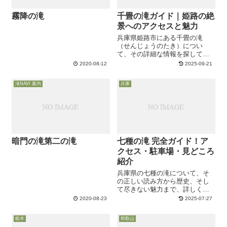
霧降の滝
千畳の滝ガイド｜姫路の絶
景へのアクセスと魅力
兵庫県姫路市にある千畳の滝
（せんじょうのたき）につい
て、その詳細な情報を探してい
ませんか。姫路といえば世界遺
2020-08-12
2025-09-21
産の姫路城が有名ですが、市内
にはまだあまり知られていな
滝NAVI 案内
兵庫
い、しかし訪れる価値のある自
然の絶景が隠されています。こ
の記事では、そんな秘境...
暗門の滝第二の滝
七種の滝 完全ガイド！ア
クセス・駐車場・見どころ
紹介
兵庫県の七種の滝について、そ
の正しい読み方から歴史、そし
て尽きない魅力まで、詳しく知
りたいと思っていませんか。こ
2020-08-23
2025-07-27
の記事では、具体的なアクセ
ス・行き方や駐車場の情報はも
栃木
和歌山
ちろんのこと、気になる駐車場