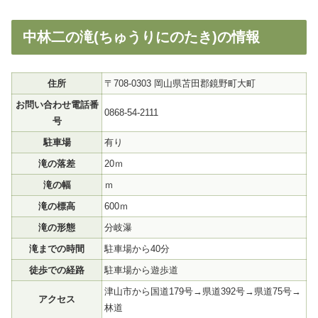
中林二の滝(ちゅうりにのたき)の情報
住所
〒708-0303 岡山県苫田郡鏡野町大町
お問い合わせ電話番
0868-54-2111
号
駐車場
有り
滝の落差
20ｍ
滝の幅
ｍ
滝の標高
600ｍ
滝の形態
分岐瀑
滝までの時間
駐車場から40分
徒歩での経路
駐車場から遊歩道
津山市から国道179号→県道392号→県道75号→
アクセス
林道