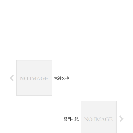
竜神の滝
袋田の滝