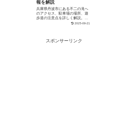
報を解説
兵庫県丹波市にある不二の滝へ
のアクセス、駐車場の場所、遊
歩道の注意点を詳しく解説。落
差10mの段瀑の魅力やパワース
2025-09-21
ポットとしての側面、口コミ、
紅葉情報も網羅しています。こ
の記事を読めば、不二の滝のす
スポンサーリンク
べてが分かり、安心して訪問で
きます。