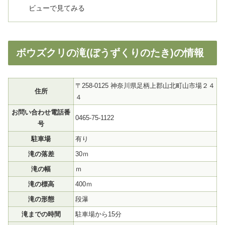
ビューで見てみる
ボウズクリの滝(ぼうずくりのたき)の情報
〒258-0125 神奈川県足柄上郡山北町山市場２４
住所
４
お問い合わせ電話番
0465-75-1122
号
駐車場
有り
滝の落差
30ｍ
滝の幅
ｍ
滝の標高
400ｍ
滝の形態
段瀑
滝までの時間
駐車場から15分