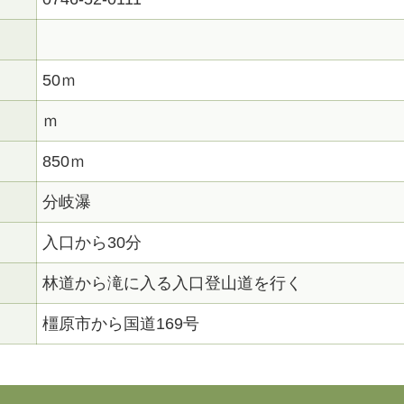
50ｍ
ｍ
850ｍ
分岐瀑
入口から30分
林道から滝に入る入口登山道を行く
橿原市から国道169号