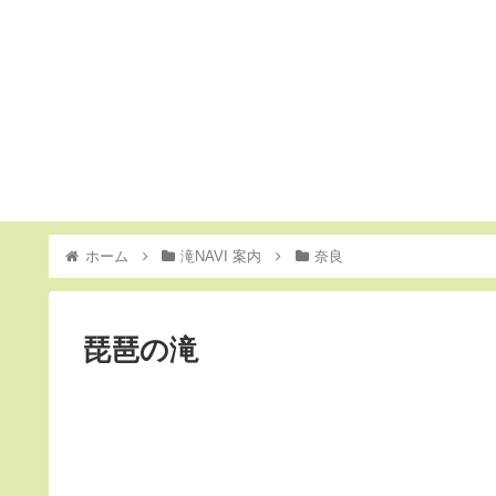
ホーム
滝NAVI 案内
奈良
琵琶の滝