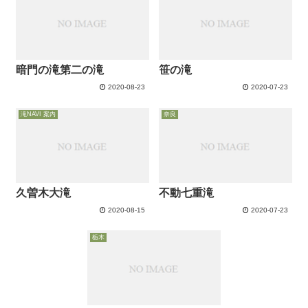
は、氷瀑の情報も掲載されてい
ます。
暗門の滝第二の滝
笹の滝
2020-08-23
2020-07-23
滝NAVI 案内
奈良
久曽木大滝
不動七重滝
2020-08-15
2020-07-23
栃木