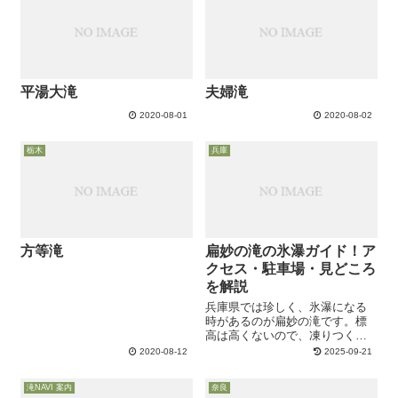
平湯大滝
夫婦滝
2020-08-01
2020-08-02
栃木
兵庫
方等滝
扁妙の滝の氷瀑ガイド！ア
クセス・駐車場・見どころ
を解説
兵庫県では珍しく、氷瀑になる
時があるのが扁妙の滝です。標
高は高くないので、凍りつくの
は年に１度あるか無いかです。
2020-08-12
2025-09-21
暖冬の年には氷瀑になる事はあ
りません。扁妙の滝の近くにあ
滝NAVI 案内
奈良
るグリーンエコー笠形のHPに