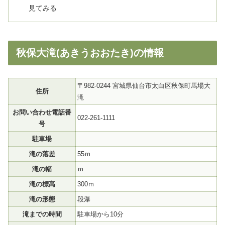
見てみる
秋保大滝(あきうおおたき)の情報
〒982-0244 宮城県仙台市太白区秋保町馬場大
住所
滝
お問い合わせ電話番
022-261-1111
号
駐車場
滝の落差
55ｍ
滝の幅
ｍ
滝の標高
300ｍ
滝の形態
段瀑
滝までの時間
駐車場から10分