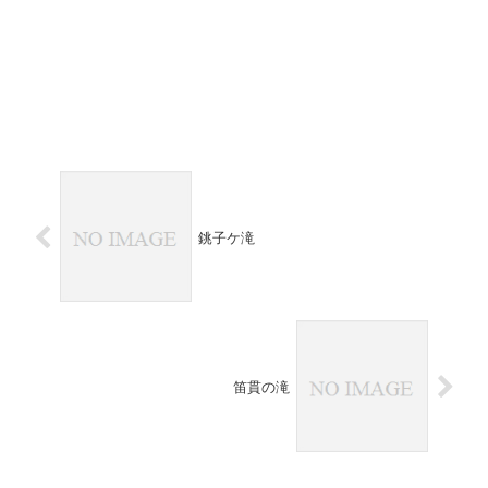
銚子ケ滝
笛貫の滝