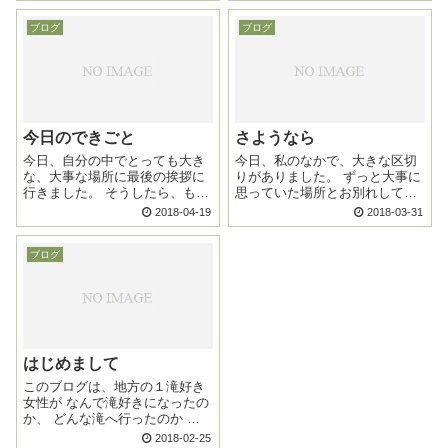
ブログ
ブログ
今日のできごと
さようなら
今日、自分の中でとっても大き
今日、私のなかで、大きな区切
な、大事な場所に最後の挨拶に
りがありました。 ずっと大事に
行きました。 そうしたら、もう
思っていた場所とお別れしてき
大丈夫！てわかった！ その為に
ました。 また、新しい場所でも
2018-04-19
2018-03-31
必要な時間やったんや。 すべて
生き生きと輝いていてね。 そん
のことは、いつもいつも いつか
な場所を見つけてね。 私たちは
ブログ
のいい日の為にある。 ...
あなたのその姿が嬉しいから。
て、...
はじめまして
このブログは、地方の１滝好き
女性が なんで滝好きになったの
か、 どんな滝へ行ったのか そ
の他日常で思うことなどをつれ
2018-02-25