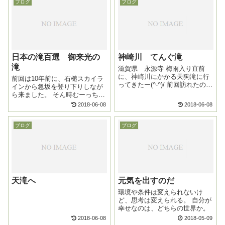
ブログ
ブログ
見ても頭に入らへん。 実際見
いぞ。
て...
日本の滝百選 御来光の
神崎川 てんぐ滝
滝
滋賀県 永源寺 梅雨入り直前
に、神崎川にかかる天狗滝に行
前回は10年前に、石槌スカイラ
ってきたー(^-^)/ 前回訪れたの
インから急坂を登り下りしなが
は、10年前。 そん時は天狗滝の
ら来ました。 そん時むーっちゃ
美しい滝壺が砂利で埋もれてて
しんどくて、もうここに来るこ
2018-06-08
2018-06-08
ショックやったから、いつかリ
とはないっ！て思ってたけど…
ベンジしたいと思ってた。 前回
来ちゃったのだ。今度は沢登り
は三重...
ブログ
ブログ
で！ 沢を登った先に見た御来光
の滝は、こんなにも...
天滝へ
元気を出すのだ
環境や条件は変えられないけ
ど、思考は変えられる。 自分が
幸せなのは、どちらの世界か。
2018-06-08
2018-05-09