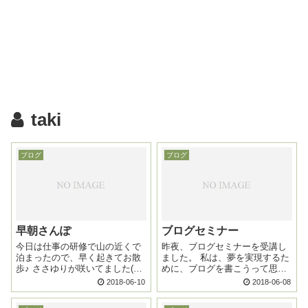
taki
ブログ
ブログ
早朝さんぽ
ブログセミナー
今日は仕事の研修で山の近くで
昨夜、ブログセミナーを受講し
泊まったので、早く起きてお散
ました。 私は、夢を実現するた
歩♪ ささゆりが咲いてました(^-
めに、ブログを書こうって思っ
^) なんでささゆり か？て、葉
た！ 教えてくださった先生、仲
2018-06-10
2018-06-08
っぱが笹みたいやからなんやっ
間、ありがとう！ そして、いつ
て。 知らんかったー！ 図鑑で
か夢の内容を書く勇気を持ちた